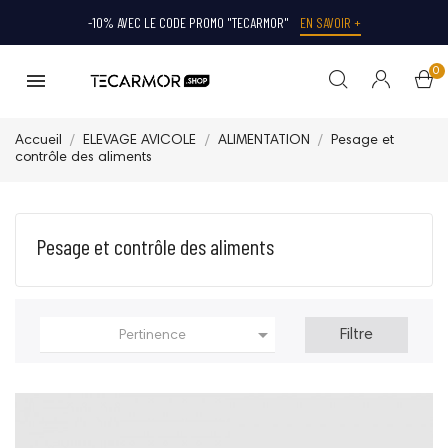
-10% AVEC LE CODE PROMO "TECARMOR"
EN SAVOIR +
0
Accueil
ELEVAGE AVICOLE
ALIMENTATION
Pesage et
contrôle des aliments
Pesage et contrôle des aliments

Filtre
Pertinence