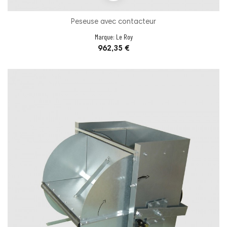
Peseuse avec contacteur
Marque:
Le Roy
Prix
962,35 €