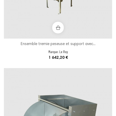
Ensemble tremie peseuse et support avec...
Marque:
Le Roy
Prix
1 642,20 €