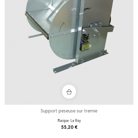
Support peseuse sur tremie
Marque:
Le Roy
Prix
55,20 €