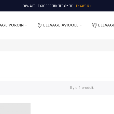
-10% AVEC LE CODE PROMO "TECARMOR"
EN SAVOIR +
AGE PORCIN
ELEVAGE AVICOLE
ELEVAG
Il y a 1 produit.