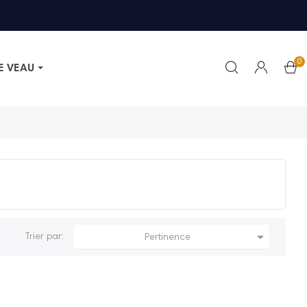
0
E VEAU

Trier par:
Pertinence