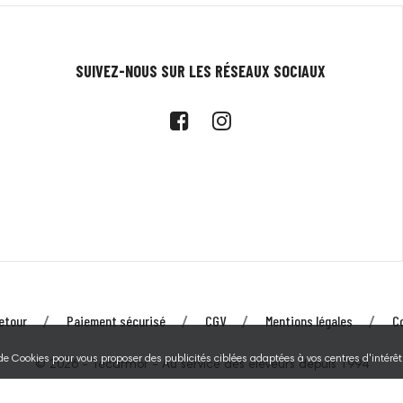
SUIVEZ-NOUS SUR LES RÉSEAUX SOCIAUX
etour
Paiement sécurisé
CGV
Mentions légales
C
 de Cookies pour vous proposer des publicités ciblées adaptées à vos centres d'intérêts
© 2026 - Tecarmor - Au service des éleveurs depuis 1994