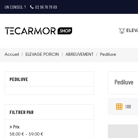
UN CONSEIL ?
02 96 76 79 69
ELEV
Accueil
ELEVAGE PORCIN
ABREUVEMENT
Pediluve
PEDILUVE
Pediluve
grid_on
list
FILTRER PAR
Prix
58,00 € - 59,00 €