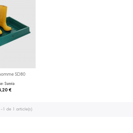
 homme SD80
ue:
Suevia
ix
,20 €
-1 de 1 article(s)