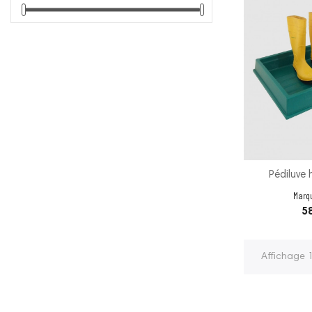
Pédiluve
Marq
Pr
58
Affichage 1