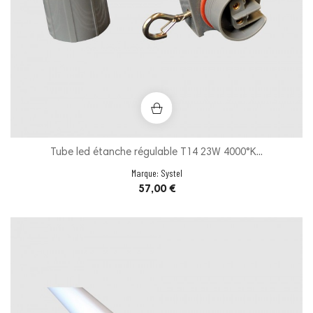
Tube led étanche régulable T14 23W 4000°K...
Marque:
Systel
Prix
57,00 €