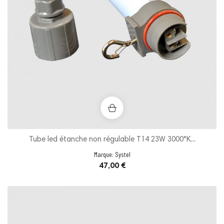
Tube led étanche non régulable T14 23W 3000°K...
Marque:
Systel
Prix
47,00 €