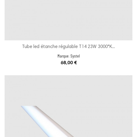
Tube led étanche régulable T14 23W 3000°K...
Marque:
Systel
Prix
68,00 €