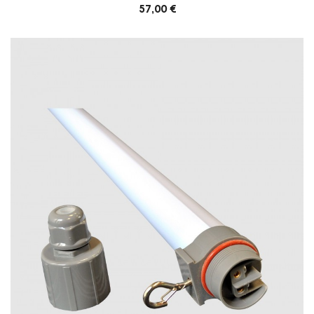
Prix
57,00 €