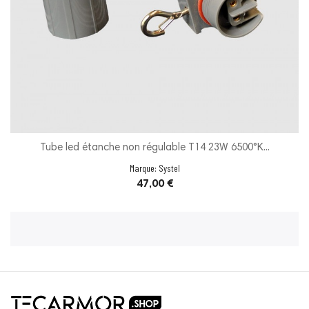
Tube led étanche non régulable T14 23W 6500°K...
Marque:
Systel
Prix
47,00 €