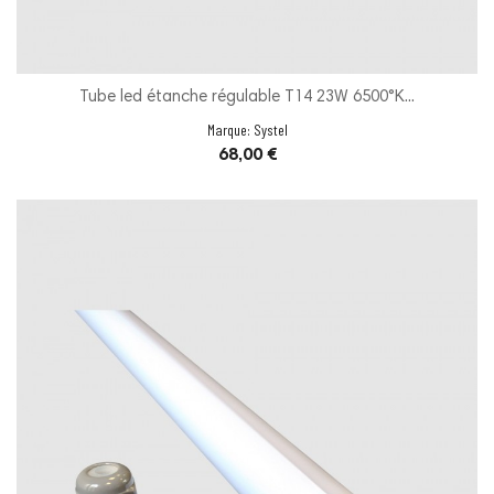
Tube led étanche régulable T14 23W 6500°K...
Marque:
Systel
Prix
68,00 €