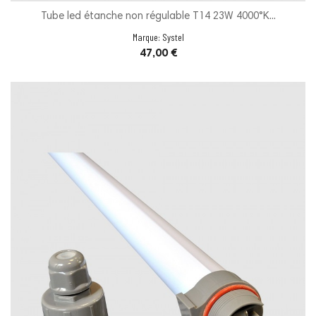
Tube led étanche non régulable T14 23W 4000°K...
Marque:
Systel
Prix
47,00 €