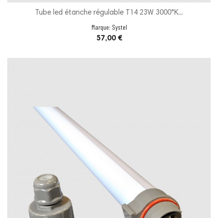
Tube led étanche régulable T14 23W 3000°K...
Marque:
Systel
Prix
57,00 €