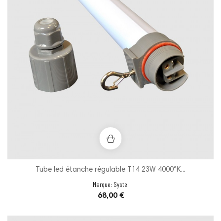
Tube led étanche régulable T14 23W 4000°K...
Marque:
Systel
Prix
68,00 €