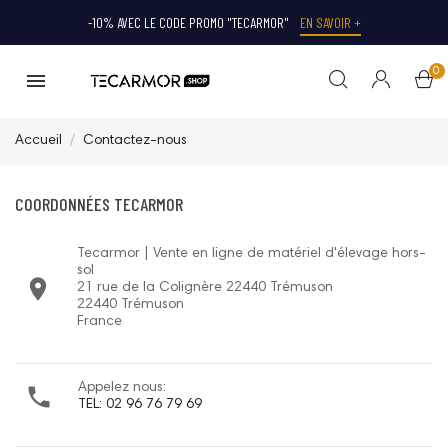
-10% AVEC LE CODE PROMO "TECARMOR"
EN SAVOIR +
0
Accueil
Contactez-nous
COORDONNÉES TECARMOR
Tecarmor | Vente en ligne de matériel d'élevage hors-
sol

21 rue de la Colignère 22440 Trémuson
22440 Trémuson
France
Appelez nous:

TEL: 02 96 76 79 69