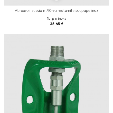
Abreuvoir suevia m.90-va maternite soupape inox
Marque:
Suevia
Prix
35,65 €