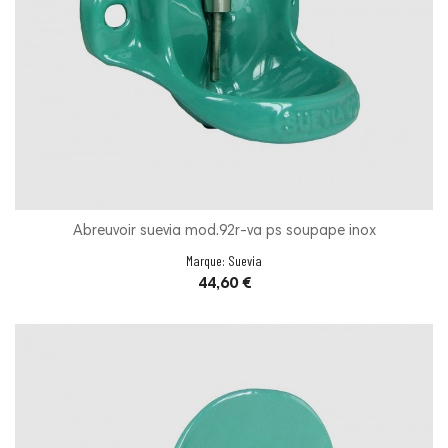
Abreuvoir suevia mod.92r-va ps soupape inox
Marque:
Suevia
Prix
44,60 €