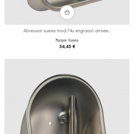
Abreuvoir suevia mod.74u engraisst arrivee...
Marque:
Suevia
Prix
54,45 €