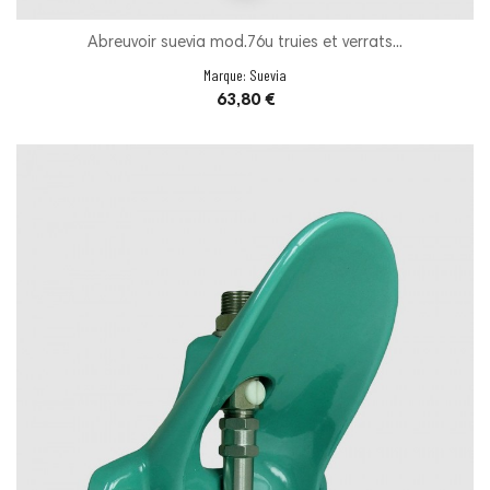
Abreuvoir suevia mod.76u truies et verrats...
Marque:
Suevia
Prix
63,80 €