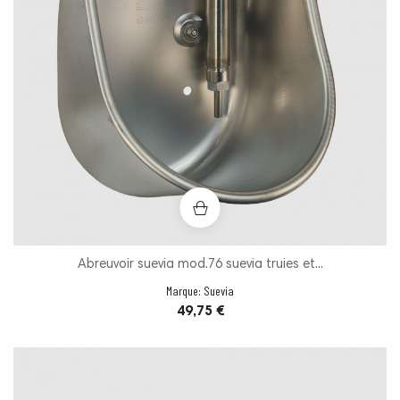
Abreuvoir suevia mod.76 suevia truies et...
Marque:
Suevia
Prix
49,75 €