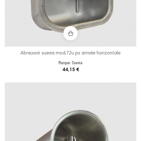
Abreuvoir suevia mod.72u ps arrivée horizontale
Marque:
Suevia
Prix
44,15 €