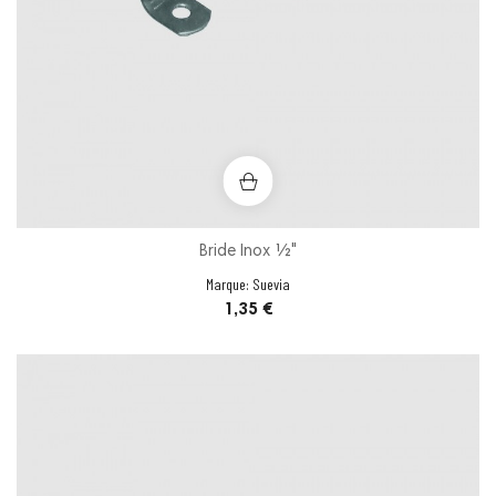
Bride Inox ½"
Marque:
Suevia
Prix
1,35 €