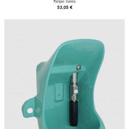
Marque:
Suevia
Prix
53,05 €