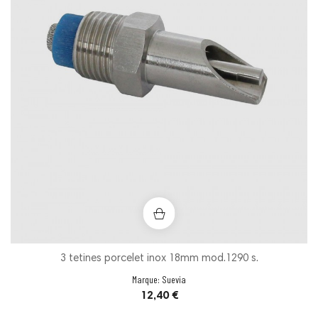
3 tetines porcelet inox 18mm mod.1290 s.
Marque:
Suevia
Prix
12,40 €