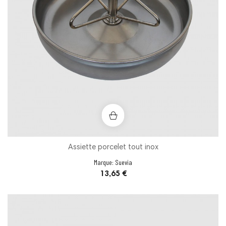
Assiette porcelet tout inox
Marque:
Suevia
Prix
13,65 €