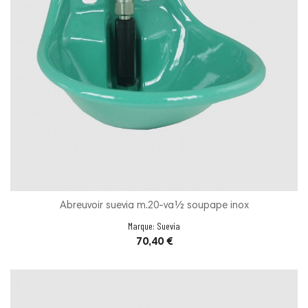
Abreuvoir suevia m.20-va½ soupape inox
Marque:
Suevia
Prix
70,40 €