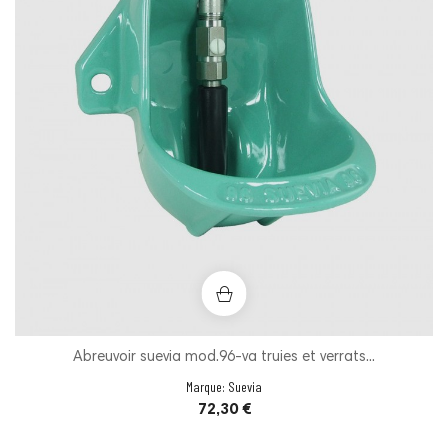
Abreuvoir suevia mod.96-va truies et verrats...
Marque:
Suevia
Prix
72,30 €