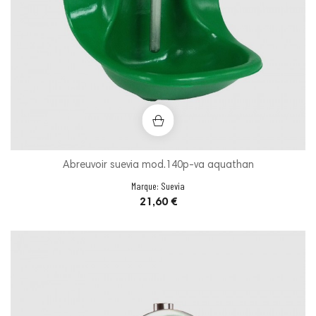
Abreuvoir suevia mod.140p-va aquathan
Marque:
Suevia
Prix
21,60 €