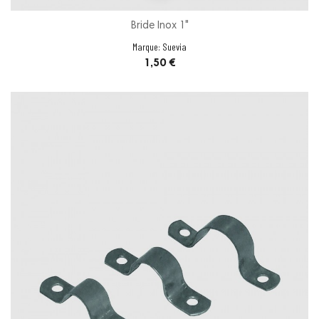
Bride Inox 1"
Marque:
Suevia
Prix
1,50 €