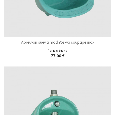
Abreuvoir suevia mod.95s-va soupape inox
Marque:
Suevia
Prix
77,00 €