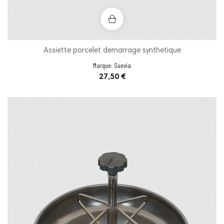
Assiette porcelet demarrage synthetique
Marque:
Suevia
Prix
27,50 €