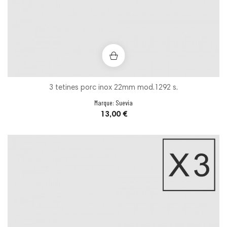
3 tetines porc inox 22mm mod.1292 s.
Marque:
Suevia
Prix
13,00 €