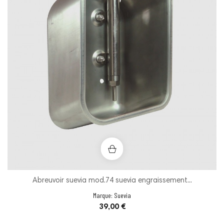
Abreuvoir suevia mod.74 suevia engraissement...
Marque:
Suevia
Prix
39,00 €