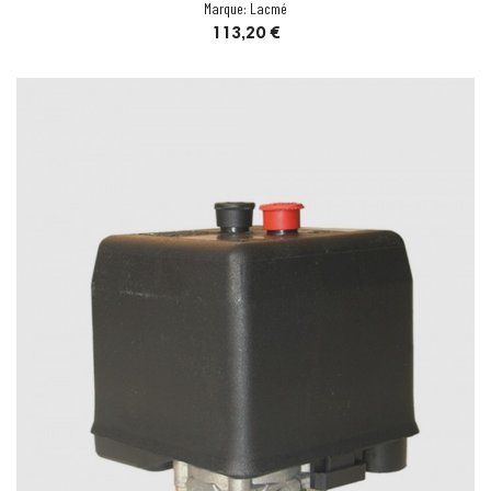
Marque:
Lacmé
Prix
113,20 €