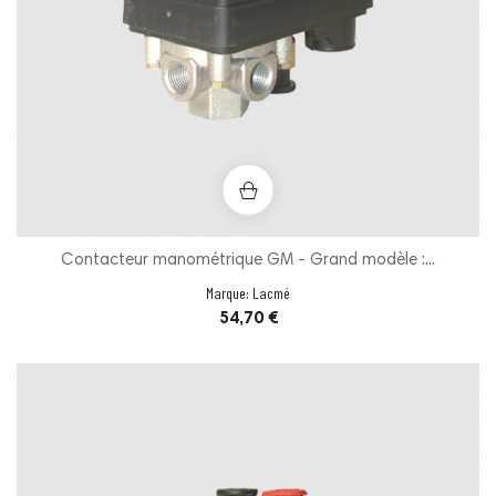
Contacteur manométrique GM - Grand modèle :...
Marque:
Lacmé
Prix
54,70 €