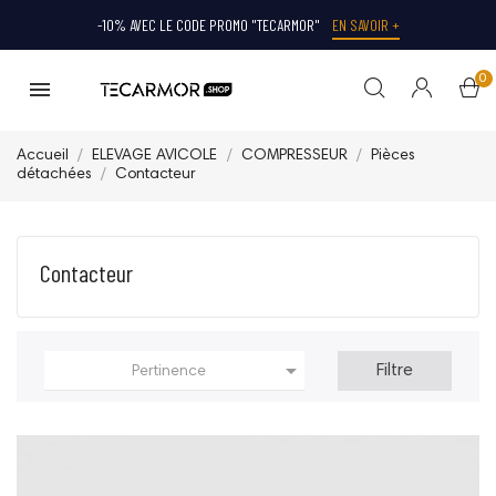
-10% AVEC LE CODE PROMO "TECARMOR"
EN SAVOIR +
0
Accueil
ELEVAGE AVICOLE
COMPRESSEUR
Pièces
détachées
Contacteur
Contacteur

Filtre
Pertinence