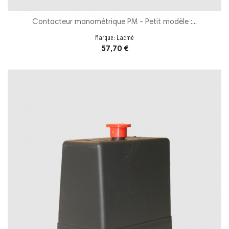
Contacteur manométrique PM - Petit modèle :...
Marque:
Lacmé
Prix
57,70 €