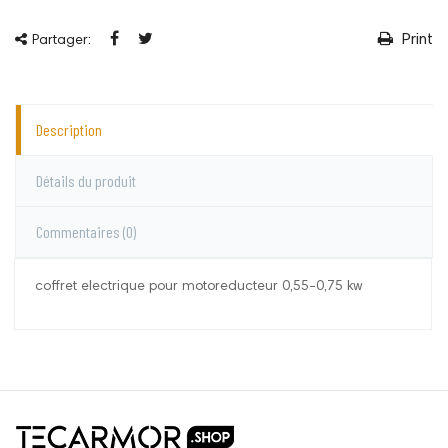
Print
Partager:
Description
Détails du produit
Commentaires
(0)
coffret electrique pour motoreducteur 0,55-0,75 kw
Le Roy
Aucun commentaire pour le moment.
Vous devez vous connecter pour laisser un
commentaire