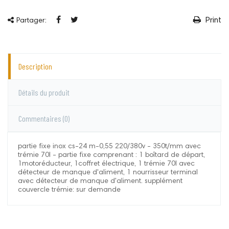
Print
Partager:
Description
Détails du produit
Commentaires
(0)
partie fixe inox cs-24 m-0,55 220/380v - 350t/mm avec
trémie 70l - partie fixe comprenant : 1 boîtard de départ,
1motoréducteur, 1coffret électrique, 1 trémie 70l avec
détecteur de manque d'aliment, 1 nourrisseur terminal
avec détecteur de manque d'aliment. supplément
couvercle trémie: sur demande
Le Roy
Aucun commentaire pour le moment.