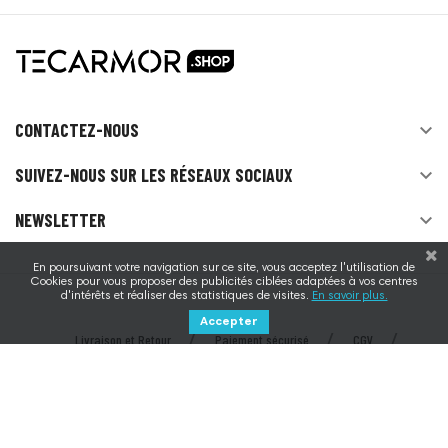
Vous devez vous connecter pour laisser un
commentaire
CONTACTEZ-NOUS

SUIVEZ-NOUS SUR LES RÉSEAUX SOCIAUX

NEWSLETTER

En poursuivant votre navigation sur ce site, vous acceptez l'utilisation de
Cookies pour vous proposer des publicités ciblées adaptées à vos centres
d'intérêts et réaliser des statistiques de visites.
En savoir plus.
Accepter
Livraison et Retour
Paiement sécurisé
CGV
Mentions légales
Contactez-nous
© 2026 - Tecarmor - Au service des éleveurs depuis 1994