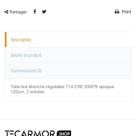
Print
Partager:
Description
Détails du produit
Commentaires
(0)
Tube led étanche régulable T14 23W 3000°K opaque
120cm, 2 entrées
Systel
Aucun commentaire pour le moment.
Vous devez vous connecter pour laisser un
commentaire