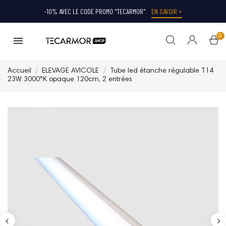
-10% AVEC LE CODE PROMO "TECARMOR"
EN SAVOIR +
0
Accueil
ELEVAGE AVICOLE
Tube led étanche régulable T14
23W 3000°K opaque 120cm, 2 entrées