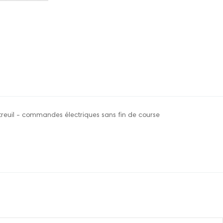
reuil - commandes électriques sans fin de course
re pour le moment.
onnecter pour laisser un commentaire