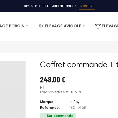
-10% AVEC LE CODE PROMO "TECARMOR"
EN SAVOIR +
AGE PORCIN
ELEVAGE AVICOLE
ELEVAG
Coffret commande 1 t
248,00 €
HT
Livraison entre 5 et 10 jours
Marque:
Le Roy
Reference:
TEC-0168

Sur commande