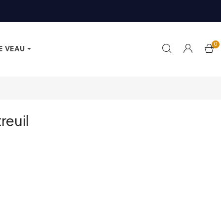
0
E VEAU
reuil