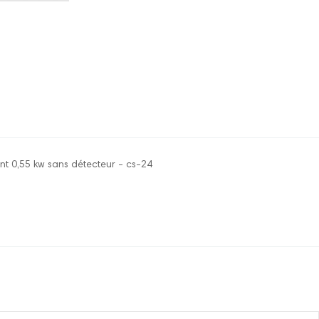
t 0,55 kw sans détecteur - cs-24
re pour le moment.
onnecter pour laisser un commentaire