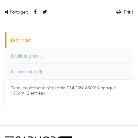
Print
Partager:
Description
Détails du produit
Commentaires
(0)
Tube led étanche régulable T14 23W 6500°K opaque
180cm, 2 entrées
Systel
Aucun commentaire pour le moment.
Vous devez vous connecter pour laisser un
commentaire