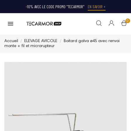
-10% AVEC LE CODE PROMO "TECARMOR"
EN SAVOIR +
0
Accueil
ELEVAGE AVICOLE
Boitard galva ø45 avec renvoi
monte + fil et microrupteur