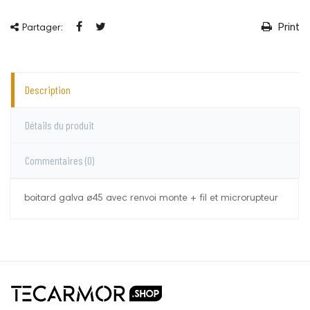
Print
Partager:
Description
Détails du produit
Commentaires
(0)
boitard galva ø45 avec renvoi monte + fil et microrupteur
Le Roy
Aucun commentaire pour le moment.
Vous devez vous connecter pour laisser un
commentaire