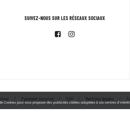
SUIVEZ-NOUS SUR LES RÉSEAUX SOCIAUX
etour
Paiement sécurisé
CGV
Mentions légales
C
 de Cookies pour vous proposer des publicités ciblées adaptées à vos centres d'intérêts
© 2026 - Tecarmor - Au service des éleveurs depuis 1994