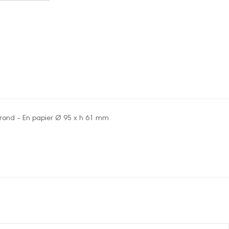
r rond - En papier Ø 95 x h 61 mm
re pour le moment.
onnecter pour laisser un commentaire