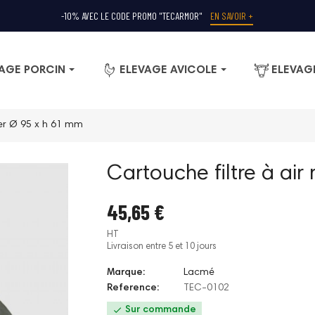
-10% AVEC LE CODE PROMO "TECARMOR"
EN SAVOIR +
AGE PORCIN
ELEVAGE AVICOLE
ELEVAG
pier Ø 95 x h 61 mm
Cartouche filtre à air
45,65 €
HT
Livraison entre 5 et 10 jours
Marque:
Lacmé
Reference:
TEC-0102

Sur commande