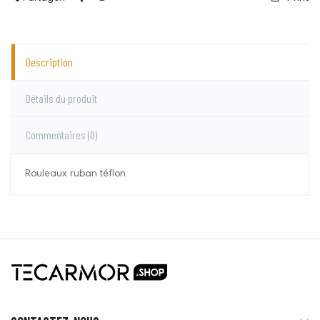
Description
Détails du produit
Commentaires
(0)
Rouleaux ruban téflon
Lacmé
Aucun commentaire pour le moment.
Vous devez vous connecter pour laisser un
commentaire