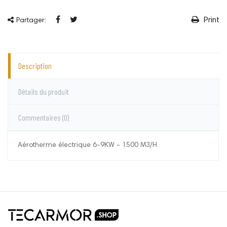
Print
Partager:
Description
Détails du produit
Commentaires
(0)
Aérotherme électrique 6-9KW - 1500 M3/H
Systel
Aucun commentaire pour le moment.
Vous devez vous connecter pour laisser un
commentaire