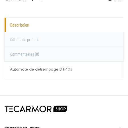
Description
Détails du produit
Commentaires
(0)
Automate de détrempage DTP 03
Sodalec
Aucun commentaire pour le moment.
Vous devez vous connecter pour laisser un
commentaire