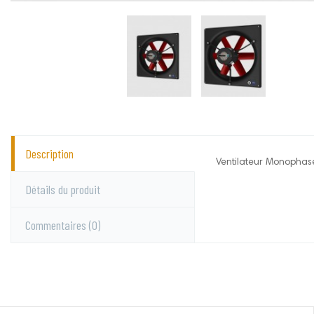
Description
Ventilateur Monophasé
Sodalec
Aucun commentai
Détails du produit
Commentaires
(0)
Vous devez vous c