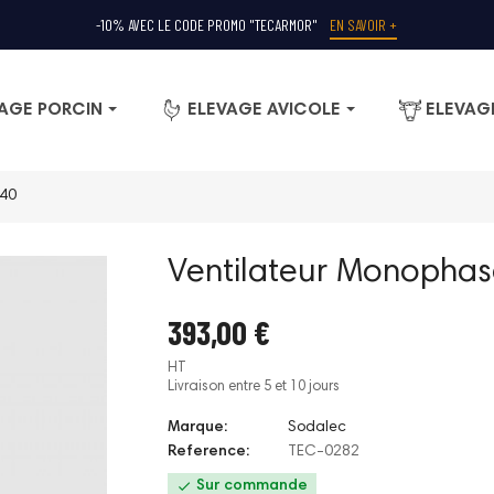
-10% AVEC LE CODE PROMO "TECARMOR"
EN SAVOIR +
AGE PORCIN
ELEVAGE AVICOLE
ELEVAG
Ø40
Ventilateur Monophas
393,00 €
HT
Livraison entre 5 et 10 jours
Marque:
Sodalec
Reference:
TEC-0282

Sur commande