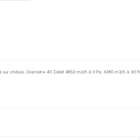
 sur châssis. Diamètre 40. Débit 4850 m3/h à 0 Pa, 4380 m3/h à 30 P
re pour le moment.
onnecter pour laisser un commentaire