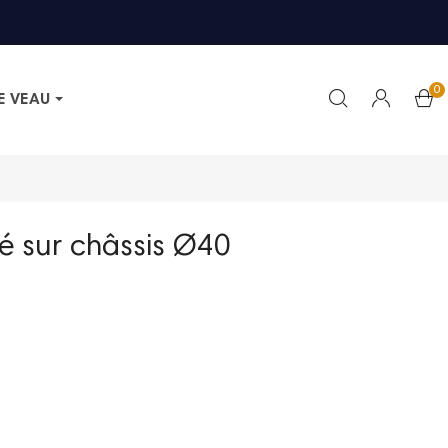
0
E VEAU
é sur châssis Ø40