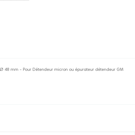
Ø 48 mm - Pour Détendeur micron ou épurateur détendeur GM
re pour le moment.
onnecter pour laisser un commentaire