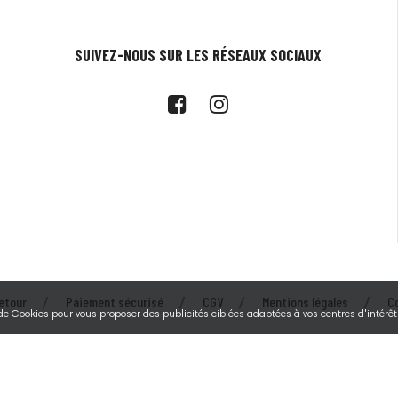
SUIVEZ-NOUS SUR LES RÉSEAUX SOCIAUX
etour
Paiement sécurisé
CGV
Mentions légales
C
 de Cookies pour vous proposer des publicités ciblées adaptées à vos centres d'intérêts
© 2026 - Tecarmor - Au service des éleveurs depuis 1994