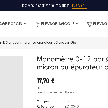
-10% AVEC LE CODE PROMO "TECARMOR"
EN SAVOIR +
AGE PORCIN
ELEVAGE AVICOLE
ELEVAG
r Détendeur micron ou épurateur détendeur GM
Manomètre 0-12 bar 
micron ou épurateur
17,70 €
HT
Livraison entre 5 et 10 jours
Marque:
Lacmé
Reference:
TEC-0040