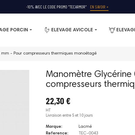
-10% AVEC LE CODE PROMO "TECARMOR"
EN SAVOIR +
AGE PORCIN
ELEVAGE AVICOLE
ELEVAG
8 mm - Pour compresseurs thermiques monoétagé
Manomètre Glycérine 
compresseurs thermi
22,30 €
HT
Livraison entre 5 et 10 jours
Marque:
Lacmé
Reference:
TEC-0043