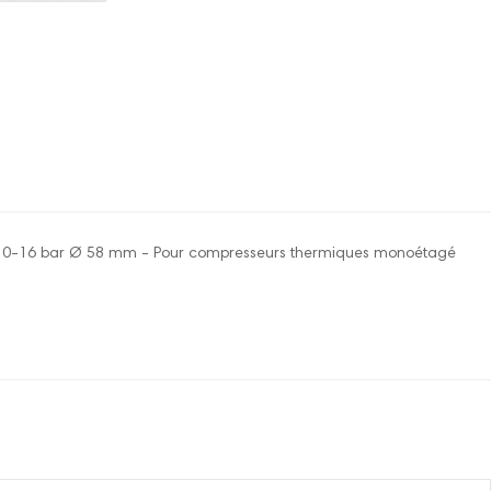
 0-16 bar Ø 58 mm - Pour compresseurs thermiques monoétagé
re pour le moment.
onnecter pour laisser un commentaire