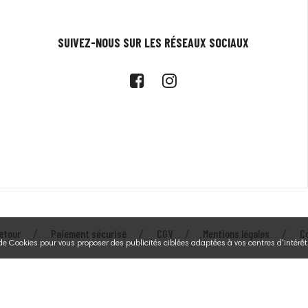
SUIVEZ-NOUS SUR LES RÉSEAUX SOCIAUX
etour
Paiement sécurisé
CGV
Mentions légales
C
 de Cookies pour vous proposer des publicités ciblées adaptées à vos centres d'intérêts
© 2026 - Tecarmor - Au service des éleveurs depuis 1994