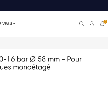
0
E VEAU
0-16 bar Ø 58 mm - Pour
ques monoétagé