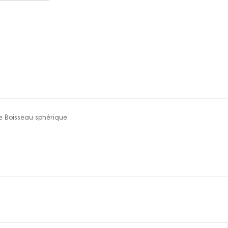
pe Boisseau sphérique
re pour le moment.
onnecter pour laisser un commentaire