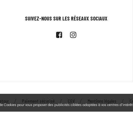
SUIVEZ-NOUS SUR LES RÉSEAUX SOCIAUX
etour
Paiement sécurisé
CGV
Mentions légales
C
 de Cookies pour vous proposer des publicités ciblées adaptées à vos centres d'intérêts
© 2026 - Tecarmor - Au service des éleveurs depuis 1994