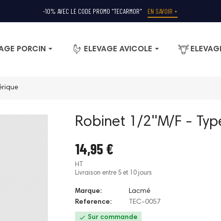
-10% AVEC LE CODE PROMO "TECARMOR"
EN SAVOIR +
AGE PORCIN
ELEVAGE AVICOLE
ELEVAG
érique
Robinet 1/2''M/F - Ty
14,95 €
HT
Livraison entre 5 et 10 jours
Marque:
Lacmé
Reference:
TEC-0057

Sur commande