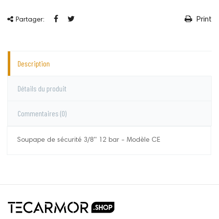
Print
Partager:
Description
Détails du produit
Commentaires
(0)
Soupape de sécurité 3/8'' 12 bar - Modèle CE
Lacmé
Aucun commentaire pour le moment.
Vous devez vous connecter pour laisser un
commentaire