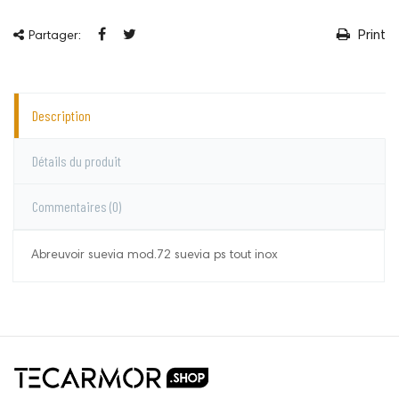
Print
Partager:
Description
Détails du produit
Commentaires
(0)
Abreuvoir suevia mod.72 suevia ps tout inox
Suevia
Aucun commentaire pour le moment.
Vous devez vous connecter pour laisser un
commentaire