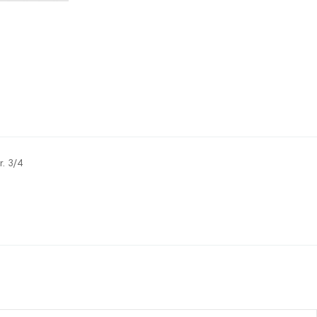
r. 3/4
re pour le moment.
onnecter pour laisser un commentaire