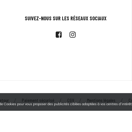
SUIVEZ-NOUS SUR LES RÉSEAUX SOCIAUX
etour
Paiement sécurisé
CGV
Mentions légales
C
 de Cookies pour vous proposer des publicités ciblées adaptées à vos centres d'intérêts
© 2026 - Tecarmor - Au service des éleveurs depuis 1994