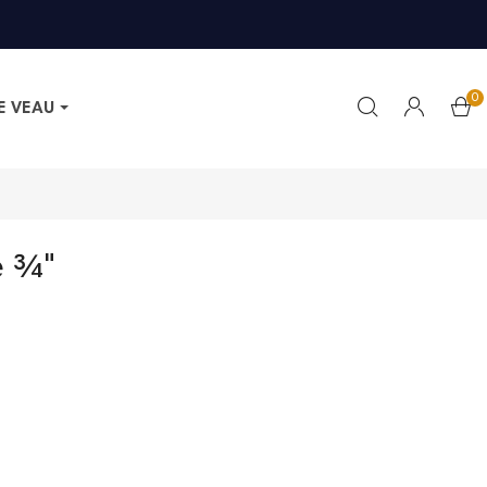
0
E VEAU
e ¾"