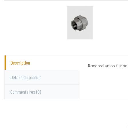
Description
Raccord union f. inox 
Suevia
Aucun commentai
Détails du produit
Commentaires
(0)
Vous devez vous c