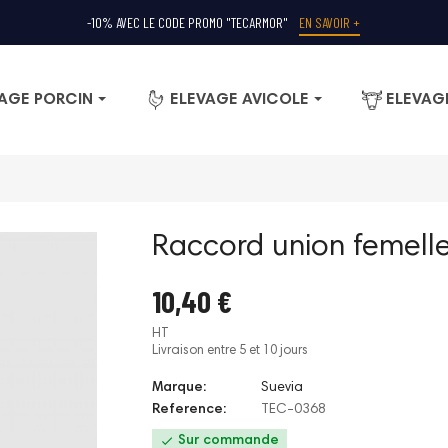
-10% AVEC LE CODE PROMO "TECARMOR"
EN SAVOIR +
AGE PORCIN
ELEVAGE AVICOLE
ELEVAG
Raccord union femell
10,40 €
HT
Livraison entre 5 et 10 jours
Marque:
Suevia
Reference:
TEC-0368

Sur commande